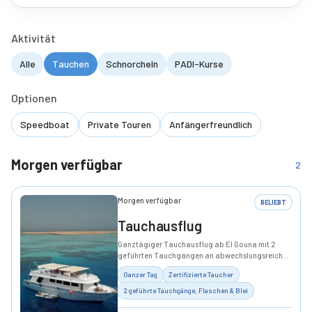
Aktivität
Alle
Tauchen
Schnorcheln
PADI-Kurse
Optionen
Speedboat
Private Touren
Anfängerfreundlich
Morgen verfügbar
2
Morgen verfügbar
BELIEBT
Tauchausflug
Ganztägiger Tauchausflug ab El Gouna mit 2
geführten Tauchgängen an abwechslungsreichen
Riffen.
Ganzer Tag
Zertifizierte Taucher
2 geführte Tauchgänge, Flaschen & Blei