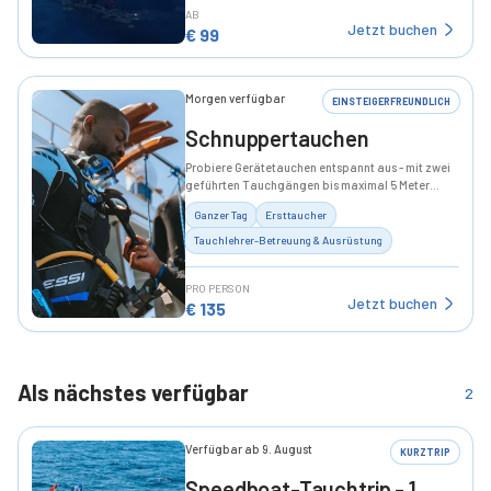
AB
Jetzt buchen
€
99
Morgen verfügbar
EINSTEIGERFREUNDLICH
Schnuppertauchen
Probiere Gerätetauchen entspannt aus - mit zwei
geführten Tauchgängen bis maximal 5 Meter
Tiefe.
Ganzer Tag
Ersttaucher
Tauchlehrer-Betreuung & Ausrüstung
PRO PERSON
Jetzt buchen
€
135
Als nächstes verfügbar
2
Verfügbar ab 9. August
KURZTRIP
Speedboat-Tauchtrip - 1