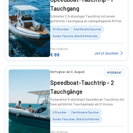
Tauchgang
Schneller 2,5-stündiger Tauchtrip mit einem
geführten Tauchgang an nahegelegenen Riffen.
2½ Stunden
Zertifizierte Taucher
Guide, Flasche, Blei & Softdrinks
PRO PERSON
Jetzt buchen
€
89
Verfügbar ab 9. August
SPEEDBOAT
Speedboat-Tauchtrip - 2
Tauchgänge
Kompakter 5-stündiger Speedboat-Tauchtrip mit
zwei geführten Tauchgängen ab El Gouna.
5 Stunden
Zertifizierte Taucher
Guide, Flaschen, Blei & Softdrinks
PRO PERSON