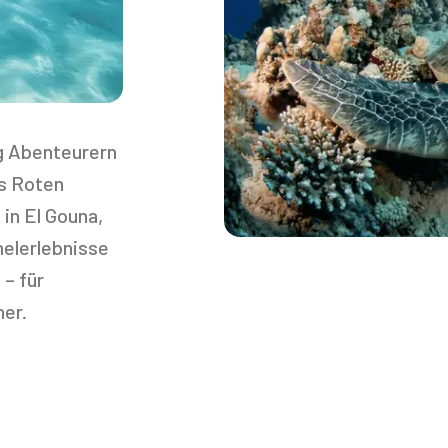
ng Abenteurern
es Roten
in El Gouna,
helerlebnisse
 – für
her.