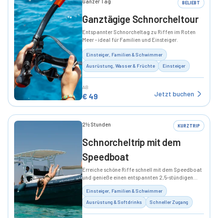
Ganzer Tag
BELIEBT
Ganztägige Schnorcheltour
Entspannter Schnorcheltag zu Riffen im Roten
Meer - ideal für Familien und Einsteiger.
Einsteiger, Familien & Schwimmer
Ausrüstung, Wasser & Früchte
Einsteiger
AB
Jetzt buchen
€
49
2½ Stunden
KURZTRIP
Schnorcheltrip mit dem
Speedboat
Erreiche schöne Riffe schnell mit dem Speedboat
und genieße einen entspannten 2,5-stündigen
Schnorcheltrip.
Einsteiger, Familien & Schwimmer
Ausrüstung & Softdrinks
Schneller Zugang