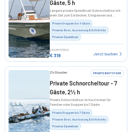
Gäste, 5 h
Längere private Speedboat-Schnorcheltour mit
mehr Zeit zum Entdecken, Entspannen und
Genießen.
Private Gruppen bis 4 Gäste
Privates Boot, Ausrüstung & Softdrinks
Privates Speedboat
GESAMTPREIS
Jetzt buchen
€
319
2½ Stunden
PRIVATE BOOTSTOUR
Private Schnorcheltour - 7
Gäste, 2½ h
Private Schnorcheltour im Kurzformat für
Familien oder Gruppen bis 7 Gäste.
Private Gruppen bis 7 Gäste
Privates Boot, Ausrüstung & Softdrinks
Privates Speedboat