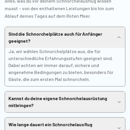
Alles, was du vor deinem Schnorchelausflug wissen
musst – von den enthaltenen Leistungen bis hin zum
Ablauf deines Tages auf dem Roten Meer.
Sind die Schnorchelplätze auch für Anfänger
geeignet?
Ja, wir wählen Schnorchelplätze aus, die für
unterschiedliche Erfahrungsstufen geeignet sind.
Dabei achten wir immer darauf, sichere und
angenehme Bedingungen zu bieten, besonders für
Gäste, die zum ersten Mal schnorcheln.
Kannst du deine eigene Schnorchelausrüstung
mitbringen?
Ja, du kannst gerne deine eigene Ausrüstung
mitbringen, wenn du das möchtest. Wir stellen dir
Wie lange dauert ein Schnorchelausflug
aber auch die komplette Schnorchelausrüstung