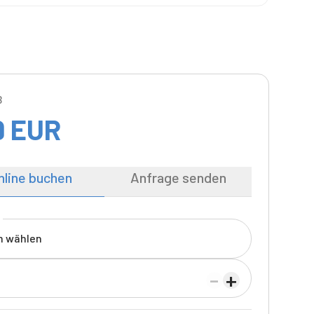
B
9
EUR
nline buchen
Anfrage senden
 wählen
-
+