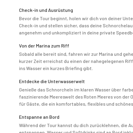
Check-in und Ausrüstung
Bevor die Tour beginnt, holen wir dich von deiner Unte
Check-in und stellen sicher, dass deine Schnorchelau
angenehm und unkompliziert in deine private Speed
Von der Marina zum Riff
Sobald alle bereit sind, fahren wir zur Marina und g
kurzer Zeit erreichst du einen der nahegelegenen Riff
ins Wasser ein kurzes Briefing gibt.
Entdecke die Unterwasserwelt
Genieße das Schnorcheln im klaren Wasser über farbe
faszinierende Meereswelt des Roten Meeres von der Obe
für Gäste, die ein komfortables, flexibles und schön
Entspanne an Bord
Während der Tour kannst du dich zurücklehnen, die A
entspannen. Wasser und Softdrinks sind an Bord inklu