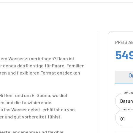
PREIS A
54
em Wasser zu verbringen? Dann ist
genau das Richtige für Paare, Familien
eren und flexibleren Format entdecken
O
Datum
Riffen rund um El Gouna, wo dich
Datum
en und die faszinierende
 ins Wasser gehst, erhältst du von
Gäste
r und gut vorbereitet fühlst.
01
izierte, angenehme und flexible