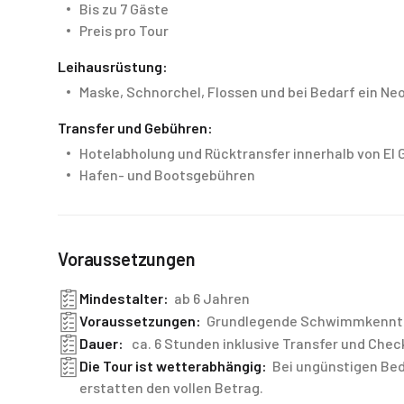
Bis zu 7 Gäste
Preis pro Tour
Leihausrüstung:
Maske, Schnorchel, Flossen und bei Bedarf ein N
Transfer und Gebühren:
Hotelabholung und Rücktransfer innerhalb von El
Hafen- und Bootsgebühren
Voraussetzungen
Mindestalter:
ab 6 Jahren
Voraussetzungen:
Grundlegende Schwimmkenntni
Dauer:
ca. 6 Stunden inklusive Transfer und Chec
Die Tour ist wetterabhängig:
Bei ungünstigen Bed
erstatten den vollen Betrag.