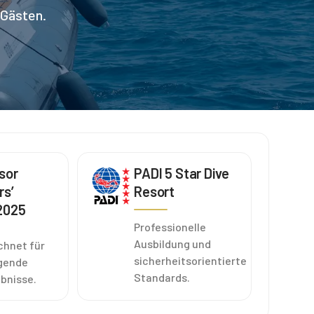
 Gästen.
sor
PADI 5 Star Dive
rs’
Resort
2025
Professionelle
Ausbildung und
chnet für
sicherheitsorientierte
gende
Standards.
bnisse.