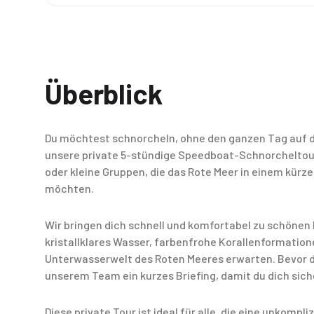
Überblick
Du möchtest schnorcheln, ohne den ganzen Tag auf d
unsere private 5-stündige Speedboat-Schnorcheltour 
oder kleine Gruppen, die das Rote Meer in einem kürz
möchten.
Wir bringen dich schnell und komfortabel zu schönen 
kristallklares Wasser, farbenfrohe Korallenformation
Unterwasserwelt des Roten Meeres erwarten. Bevor du
unserem Team ein kurzes Briefing, damit du dich siche
Diese private Tour ist ideal für alle, die eine unkompl