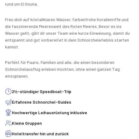
rund um El Gouna.
Freu dich auf kristallklares Wasser, farbenfrohe Korallenriffe und
die faszinierende Meereswelt des Roten Meeres. Bevor es ins
Wasser geht, gibt dir unser Team eine kurze Einweisung, damit du
entspannt und gut vorbereitet in dein Schnorchelerlebnis starten
kannst.
Perfekt für Paare, Familien und alle, die einen besonderen
Schnorchelausflug erleben möchten, ohne einen ganzen Tag
einzuplanen.
2½-stündiger Speedboat-Trip
Erfahrene Schnorchel-Guides
Hochwertige Leihausrüstung inklusive
Kleine Gruppen
Hoteltransfer hin und zurück